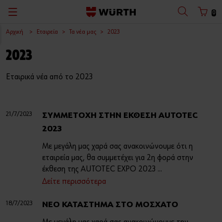
0
Αρχική
Εταιρεία
Τα νέα μας
2023
Πίσω
Πίσω
Πίσω
Πίσω
Πίσω
Πίσω
Πίσω
Πίσω
2023
Με Όνομα Χρήστη
Με Αριθμό Πελάτη
Κατάλογοι
Οι άνθρωποί μας
ORSY® - Οργάνωση με Σύστημα
Θέσεις Εργασίας
Καταστήματα
Master Service
Ελληνικά
Εταιρικά νέα από το 2023
Οι πελάτες μας
Διαγνωστικά Συστήματα
Η Würth κοντά σας!
Επιστροφή Προϊόντων (RMA)
Όνομα Χρήστη
Η ιστορία μας σε εικόνες
Μέσα Ατομικής Προστασίας (ΜΑΠ)
Εγγραφή στη mailing list
Master Care
21/7/2023
ΣΥΜΜΕΤΟΧΗ ΣΤΗΝ ΕΚΘΕΣΗ AUTOTEC
2023
Κωδικός
Ο Όμιλος Würth
Εργαλεία Χειρός ZEBRA®
Με μεγάλη μας χαρά σας ανακοινώνουμε ότι η
Εταιρική Φιλοσοφία
Βιβλιοθήκη Εντύπων
εταιρεία μας, θα συμμετέχει για 2η φορά στην
Ξεχάσατε τον κωδικό σας;
έκθεση της AUTOTEC EXPO 2023 ...
Ποιότητα
Δείτε περισσότερα
Θυμήσου τα στοιχεία σύνδεσης
Εταιρική Κοινωνική Ευθύνη
18/7/2023
ΝΕΟ ΚΑΤΑΣΤΗΜΑ ΣΤΟ ΜΟΣΧΑΤΟ
Είσοδος