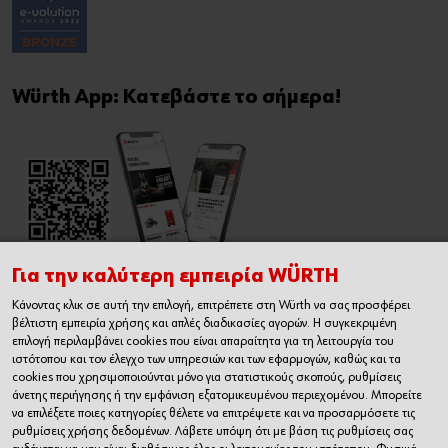
Würth App: Κατεβάστε το σήμερα!
Για την καλύτερη εμπειρία WÜRTH
Κάνοντας κλικ σε αυτή την επιλογή, επιτρέπετε στη Würth να σας προσφέρει
Εγχειρίδιο Χρήσης Ηλεκτρονικού
βέλτιστη εμπειρία χρήσης και απλές διαδικασίες αγορών. Η συγκεκριμένη
Καταστήματος
επιλογή περιλαμβάνει cookies που είναι απαραίτητα για τη λειτουργία του
ιστότοπου και τον έλεγχο των υπηρεσιών και των εφαρμογών, καθώς και τα
cookies που χρησιμοποιούνται μόνο για στατιστικούς σκοπούς, ρυθμίσεις
άνετης περιήγησης ή την εμφάνιση εξατομικευμένου περιεχομένου. Μπορείτε
να επιλέξετε ποιες κατηγορίες θέλετε να επιτρέψετε και να προσαρμόσετε τις
ρυθμίσεις χρήσης δεδομένων. Λάβετε υπόψη ότι με βάση τις ρυθμίσεις σας