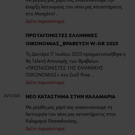
Με μεγάλη μας χαρά σας ανακοινώνουμε την
Τέχνη και Πολιτισμός
έναρξη λειτουργίας του νέου μας καταστήματος
στο Μοσχάτο! ...
Sports Sponsoring
Ή
Δείτε περισσότερα
Οικονομικά Στοιχεία
Θέλετε να εγγραφείτε στο online shop;
ΠΡΩΤΑΓΩΝΙΣΤΕΣ ΕΛΛΗΝΙΚΕΣ
ΟΙΚΟΝΟΜΙΑΣ_ΒΡΑΒΕΥΣΗ W-GR 2023
Εγγραφείτε τώρα ακολουθώντας τρία απλά βήματα για να
Τα νέα μας
απολαύσετε πλήρως όλες τις λειτουργίες του eshop!
Τη Δευτέρα 17 Ιουλίου 2023 πραγματοποιήθηκε η
8η Τελετή Απονομής των Βραβείων
Μόνο για επαγγελματίες
«ΠΡΩΤΑΓΩΝΙΣΤΕΣ ΤΗΣ ΕΛΛΗΝΙΚΗΣ
ΟΙΚΟΝΟΜΙΑΣ» στο Golf Prive ...
ΕΓΓΡΑΦΗ ΤΩΡΑ
Δείτε περισσότερα
25/5/2023
ΝΕΟ ΚΑΤΑΣΤΗΜΑ ΣΤΗΝ ΚΑΛΑΜΑΡΙΑ
Με μεγάλη μας χαρά σας ανακοινώνουμε τη
λειτουργία του νέου μας καταστήματος στην
Καλαμαριά Θεσσαλονίκης...
Δείτε περισσότερα