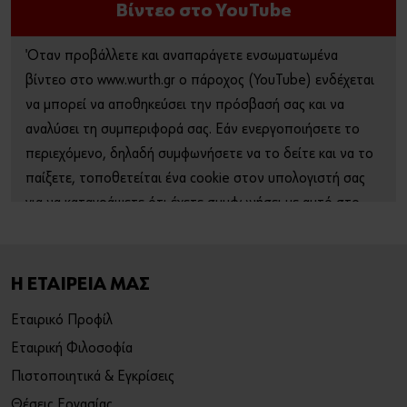
Βίντεο στο YouTube
Όταν προβάλλετε και αναπαράγετε ενσωματωμένα
βίντεο στο www.wurth.gr ο πάροχος (YouTube) ενδέχεται
να μπορεί να αποθηκεύσει την πρόσβασή σας και να
αναλύσει τη συμπεριφορά σας. Εάν ενεργοποιήσετε το
περιεχόμενο, δηλαδή συμφωνήσετε να το δείτε και να το
παίξετε, τοποθετείται ένα cookie στον υπολογιστή σας
για να καταγράψετε ότι έχετε συμφωνήσει με αυτό στο
πρόγραμμα περιήγησής σας. Αυτό το cookie δεν
αποθηκεύει προσωπικά δεδομένα.
Η ΕΤΑΙΡΕΙΑ ΜΑΣ
Για περισσότερες πληροφορίες, ανατρέξτε στην
πολιτική
απορρήτου
και τη
σελίδα cookie
.
Εταιρικό Προφίλ
Εταιρική Φιλοσοφία
Ενεργοποίηση περιεχομένου
Πιστοποιητικά & Εγκρίσεις
Μπορείτε επίσης να χρησιμοποιήσετε αυτόν τον
Θέσεις Εργασίας