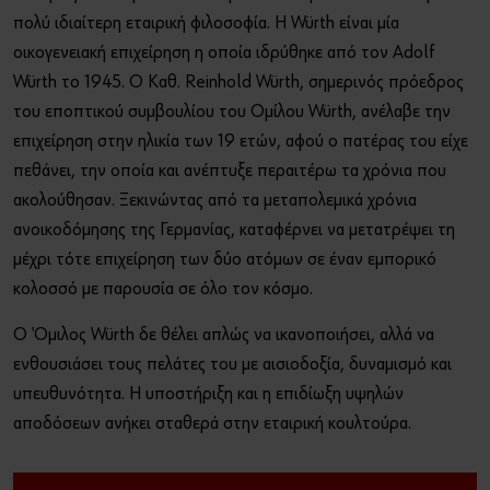
πολύ ιδιαίτερη εταιρική φιλοσοφία. Η Würth είναι μία
οικογενειακή επιχείρηση η οποία ιδρύθηκε από τον Adolf
Würth το 1945. Ο Καθ. Reinhold Würth, σημερινός πρόεδρος
του εποπτικού συμβουλίου του Ομίλου Würth, ανέλαβε την
επιχείρηση στην ηλικία των 19 ετών, αφού ο πατέρας του είχε
πεθάνει, την οποία και ανέπτυξε περαιτέρω τα χρόνια που
ακολούθησαν. Ξεκινώντας από τα μεταπολεμικά χρόνια
ανοικοδόμησης της Γερμανίας, καταφέρνει να μετατρέψει τη
μέχρι τότε επιχείρηση των δύο ατόμων σε έναν εμπορικό
κολοσσό με παρουσία σε όλο τον κόσμο.
Ο Όμιλος Würth δε θέλει απλώς να ικανοποιήσει, αλλά να
ενθουσιάσει τους πελάτες του με αισιοδοξία, δυναμισμό και
υπευθυνότητα. Η υποστήριξη και η επιδίωξη υψηλών
αποδόσεων ανήκει σταθερά στην εταιρική κουλτούρα.