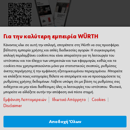
Για την καλύτερη εμπειρία WÜRTH
Κάνοντας κλικ σε αυτή την επιλογή, επιτρέπετε στη Würth να σας προσφέρει
Εγχειρίδιο Χρήσης Ηλεκτρονικού
βέλτιστη εμπειρία χρήσης και απλές διαδικασίες αγορών. Η συγκεκριμένη
Καταστήματος
επιλογή περιλαμβάνει cookies που είναι απαραίτητα για τη λειτουργία του
ιστότοπου και τον έλεγχο των υπηρεσιών και των εφαρμογών, καθώς και τα
cookies που χρησιμοποιούνται μόνο για στατιστικούς σκοπούς, ρυθμίσεις
άνετης περιήγησης ή την εμφάνιση εξατομικευμένου περιεχομένου. Μπορείτε
να επιλέξετε ποιες κατηγορίες θέλετε να επιτρέψετε και να προσαρμόσετε τις
ρυθμίσεις χρήσης δεδομένων. Λάβετε υπόψη ότι με βάση τις ρυθμίσεις σας
ενδέχεται να μην είναι διαθέσιμες όλες οι λειτουργίες του ιστότοπου. Φυσικά,
μπορείτε να αλλάξετε αυτήν την απόφαση ανά πάσα στιγμή.
Εμφάνιση Λεπτομερειών
Ιδιωτικό Απόρρητο
Cookies
Disclaimer
Αποδοχή Όλων
© Würth Hellas S.A.