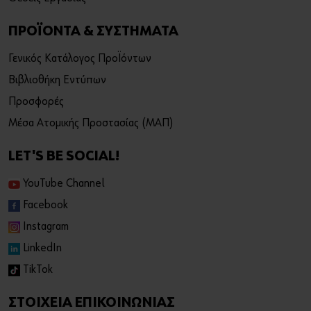
σύνδεσμο για να αποκτήσετε πρόσβαση στο βίντεο
ΠΡΟΪΟΝΤΑ & ΣΥΣΤΗΜΑΤΑ
απευθείας στην πλατφόρμα του παρόχου:
https://youtu.be/iWjBzXS9bDE
Γενικός Κατάλογος Προϊόντων
Βιβλιοθήκη Εντύπων
Προσφορές
Μέσα Ατομικής Προστασίας (ΜΑΠ)
LET'S BE SOCIAL!
YouTube Channel
Facebook
Instagram
LinkedIn
TikTok
ΣΤΟΙΧΕΙΑ ΕΠΙΚΟΙΝΩΝΙΑΣ