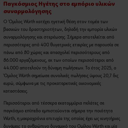
Τέχνη και Πολιτισμός
Παγκόσμιος Ηγέτης στο εμπόριο υλικών
συναρμολόγησης
Sports Sponsoring
Ή
Ο Όμιλος Würth κατέχει ηγετική θέση στον τομέα των
βασικών του δραστηριοτήτων, δηλαδή την εμπορία υλικών
Οικονομικά Στοιχεία
Θέλετε να εγγραφείτε στο online shop;
συναρμολόγησης και στερέωσης. Σήμερα αποτελείται από
Εγγραφείτε τώρα ακολουθώντας τρία απλά βήματα για να
Τα νέα μας
περισσότερες από 400 θυγατρικές εταιρίες με παρουσία σε
απολαύσετε πλήρως όλες τις λειτουργίες του eshop!
πάνω από 80 χώρες και απασχολεί περισσότερους από
Μόνο για επαγγελματίες
86.000 εργαζόμενους, εκ των οποίων περισσότεροι από
44.000 αποτελούν τη δύναμη πωλήσεων. Το έτος 2025, ο
ΕΓΓΡΑΦΗ ΤΩΡΑ
Όμιλος Würth σημείωσε συνολικές πωλήσεις ύψους 20,7 δις
ευρώ, σύμφωνα με τις προκαταρκτικές οικονομικές
καταστάσεις.
Περισσότεροι από τέσσερα εκατομμύρια πελάτες σε
παγκόσμιο επίπεδο εμπιστεύονται σήμερα την ποιότητα
Würth, η μακροχρόνια επιτυχία της οποίας έχει ως κινητήριες
δυνάμεις το ανθρώπινο δυναμικό του Ομίλου Würth και μία