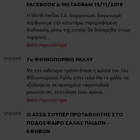
Τέχνη και Πολιτισμός
FACEBOOK & INSTAGRAM 15/11/2019
Η Würth Hellas S.A. διοργανώνει διαγωνισμό
Sports Sponsoring
Ή
σύμφωνα με την κατωτέρω περιγραφόμενη
διαδικασία, μέσω της οποίας θα διανεμηθεί στoυς
Οικονομικά Στοιχεία
Θέλετε να εγγραφείτε στο online shop;
τυχερούς...
Δείτε περισσότερα
Εγγραφείτε τώρα ακολουθώντας τρία απλά βήματα για να
Τα νέα μας
απολαύσετε πλήρως όλες τις λειτουργίες του eshop!
7/10/2019
7ο ΦΘΙΝΟΠΩΡΙΝΟ ΡΑΛΛΥ
Μόνο για επαγγελματίες
Με τον καλύτερο τρόπο έπεσε η αυλαία του 7ου
Φθινοπωρινού Ράλλυ στην Ιτέα! Με το ράλλυ να
ΕΓΓΡΑΦΗ ΤΩΡΑ
εξελίσσεται σε αγαπημένα «ακροπολικά
μονοπάτια», αποτέλεσε έναν αγώνα...
Δείτε περισσότερα
1/10/2019
Ο ΑΣΕΔ ΣΟΥΠΕΡ ΠΡΩΤΑΘΛΗΤΗΣ ΣΤΟ
ΠΟΔΟΣΦΑΙΡΟ ΣΑΛΑΣ ΠΑΙΔΩΝ -
ΕΦΗΒΩΝ