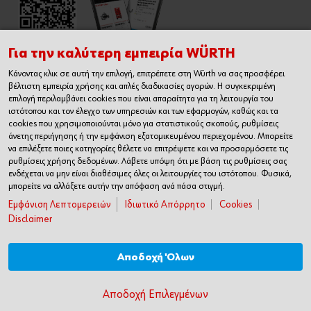
Για την καλύτερη εμπειρία WÜRTH
Κάνοντας κλικ σε αυτή την επιλογή, επιτρέπετε στη Würth να σας προσφέρει
Εγχειρίδιο Χρήσης Ηλεκτρονικού
βέλτιστη εμπειρία χρήσης και απλές διαδικασίες αγορών. Η συγκεκριμένη
Καταστήματος
επιλογή περιλαμβάνει cookies που είναι απαραίτητα για τη λειτουργία του
ιστότοπου και τον έλεγχο των υπηρεσιών και των εφαρμογών, καθώς και τα
cookies που χρησιμοποιούνται μόνο για στατιστικούς σκοπούς, ρυθμίσεις
άνετης περιήγησης ή την εμφάνιση εξατομικευμένου περιεχομένου. Μπορείτε
να επιλέξετε ποιες κατηγορίες θέλετε να επιτρέψετε και να προσαρμόσετε τις
ρυθμίσεις χρήσης δεδομένων. Λάβετε υπόψη ότι με βάση τις ρυθμίσεις σας
ενδέχεται να μην είναι διαθέσιμες όλες οι λειτουργίες του ιστότοπου. Φυσικά,
μπορείτε να αλλάξετε αυτήν την απόφαση ανά πάσα στιγμή.
Εμφάνιση Λεπτομερειών
Ιδιωτικό Απόρρητο
Cookies
Disclaimer
Αποδοχή Όλων
© Würth Hellas S.A.
Αποδοχή Επιλεγμένων
Ιδιωτικό Απόρρητο
Όροι Χρήσης
Cookies