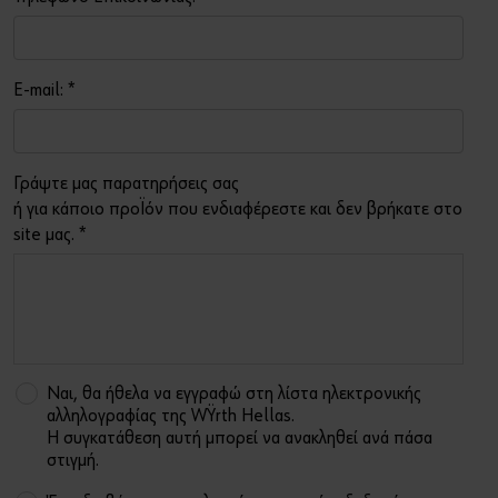
Τέχνη και Πολιτισμός
Sports Sponsoring
Ή
E-mail:
*
Οικονομικά Στοιχεία
Θέλετε να εγγραφείτε στο online shop;
Εγγραφείτε τώρα ακολουθώντας τρία απλά βήματα για να
Τα νέα μας
Γράψτε μας παρατηρήσεις σας
απολαύσετε πλήρως όλες τις λειτουργίες του eshop!
ή για κάποιο προϊόν που ενδιαφέρεστε και δεν βρήκατε στο
Μόνο για επαγγελματίες
site μας.
*
ΕΓΓΡΑΦΗ ΤΩΡΑ
Ναι, θα ήθελα να εγγραφώ στη λίστα ηλεκτρονικής
αλληλογραφίας της Wϋrth Hellas.
Η συγκατάθεση αυτή μπορεί να ανακληθεί ανά πάσα
στιγμή.