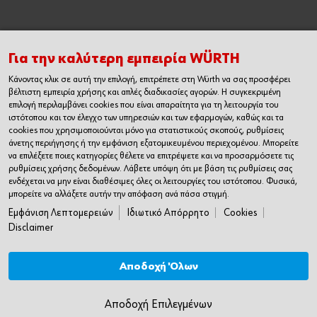
Εγχειρίδιο Χρήσης Ηλεκτρονικού
Καταστήματος
Για την καλύτερη εμπειρία WÜRTH
Κάνοντας κλικ σε αυτή την επιλογή, επιτρέπετε στη Würth να σας προσφέρει
βέλτιστη εμπειρία χρήσης και απλές διαδικασίες αγορών. Η συγκεκριμένη
επιλογή περιλαμβάνει cookies που είναι απαραίτητα για τη λειτουργία του
ιστότοπου και τον έλεγχο των υπηρεσιών και των εφαρμογών, καθώς και τα
cookies που χρησιμοποιούνται μόνο για στατιστικούς σκοπούς, ρυθμίσεις
άνετης περιήγησης ή την εμφάνιση εξατομικευμένου περιεχομένου. Μπορείτε
να επιλέξετε ποιες κατηγορίες θέλετε να επιτρέψετε και να προσαρμόσετε τις
ρυθμίσεις χρήσης δεδομένων. Λάβετε υπόψη ότι με βάση τις ρυθμίσεις σας
ενδέχεται να μην είναι διαθέσιμες όλες οι λειτουργίες του ιστότοπου. Φυσικά,
μπορείτε να αλλάξετε αυτήν την απόφαση ανά πάσα στιγμή.
Εμφάνιση Λεπτομερειών
Ιδιωτικό Απόρρητο
Cookies
Disclaimer
Αποδοχή Όλων
© Würth Hellas S.A.
Ιδιωτικό Απόρρητο
Όροι Χρήσης
Cookies
Αποδοχή Επιλεγμένων