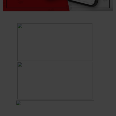
Τέχνη και Πολιτισμός
Είσοδος
Sports Sponsoring
Οικονομικά Στοιχεία
Ή
Τα νέα μας
Θέλετε να εγγραφείτε στο online shop;
Εγγραφείτε τώρα ακολουθώντας τρία απλά βήματα για να
απολαύσετε πλήρως όλες τις λειτουργίες του eshop!
Μόνο για επαγγελματίες
ΕΓΓΡΑΦΗ ΤΩΡΑ