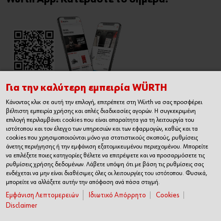
Για την καλύτερη εμπειρία WÜRTH
Κάνοντας κλικ σε αυτή την επιλογή, επιτρέπετε στη Würth να σας προσφέρει
Εγχειρίδιο Χρήσης Ηλεκτρονικού
βέλτιστη εμπειρία χρήσης και απλές διαδικασίες αγορών. Η συγκεκριμένη
Καταστήματος
επιλογή περιλαμβάνει cookies που είναι απαραίτητα για τη λειτουργία του
ιστότοπου και τον έλεγχο των υπηρεσιών και των εφαρμογών, καθώς και τα
cookies που χρησιμοποιούνται μόνο για στατιστικούς σκοπούς, ρυθμίσεις
άνετης περιήγησης ή την εμφάνιση εξατομικευμένου περιεχομένου. Μπορείτε
να επιλέξετε ποιες κατηγορίες θέλετε να επιτρέψετε και να προσαρμόσετε τις
ρυθμίσεις χρήσης δεδομένων. Λάβετε υπόψη ότι με βάση τις ρυθμίσεις σας
ενδέχεται να μην είναι διαθέσιμες όλες οι λειτουργίες του ιστότοπου. Φυσικά,
μπορείτε να αλλάξετε αυτήν την απόφαση ανά πάσα στιγμή.
Εμφάνιση Λεπτομερειών
Ιδιωτικό Απόρρητο
Cookies
Disclaimer