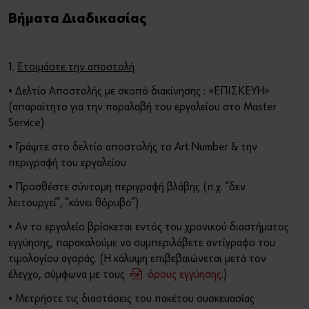
Τέχνη και Πολιτισμός
Βήματα Διαδικασίας
Sports Sponsoring
Ή
1.
Ετοιμάστε την αποστολή
Οικονομικά Στοιχεία
Θέλετε να εγγραφείτε στο online shop;
• Δελτίο Αποστολής με σκοπό διακίνησης : «ΕΠΙΣΚΕΥΗ»
Εγγραφείτε τώρα ακολουθώντας τρία απλά βήματα για να
Τα νέα μας
(απαραίτητο για την παραλαβή του εργαλείου στο Master
απολαύσετε πλήρως όλες τις λειτουργίες του eshop!
Service)
Μόνο για επαγγελματίες
• Γράψτε στο δελτίο αποστολής το Art.Number & την
περιγραφή του εργαλείου
ΕΓΓΡΑΦΗ ΤΩΡΑ
• Προσθέστε σύντομη περιγραφή βλάβης (π.χ. “δεν
λειτουργεί”, “κάνει θόρυβο”)
• Αν το εργαλείο βρίσκεται εντός του χρονικού διαστήματος
εγγύησης, παρακαλούμε να συμπεριλάβετε αντίγραφο του
τιμολογίου αγοράς. (Η κάλυψη επιβεβαιώνεται μετά τον
έλεγχο, σύμφωνα με τους
όρους εγγύησης
.)
• Μετρήστε τις διαστάσεις του πακέτου συσκευασίας