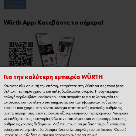
Würth App: Κατεβάστε το σήμερα!
Για την καλύτερη εμπειρία WÜRTH
Κάνοντας κλικ σε αυτή την επιλογή, επιτρέπετε στη Würth να σας προσφέρει
Εγχειρίδιο Χρήσης Ηλεκτρονικού
βέλτιστη εμπειρία χρήσης και απλές διαδικασίες αγορών. Η συγκεκριμένη
Καταστήματος
επιλογή περιλαμβάνει cookies που είναι απαραίτητα για τη λειτουργία του
ιστότοπου και τον έλεγχο των υπηρεσιών και των εφαρμογών, καθώς και τα
cookies που χρησιμοποιούνται μόνο για στατιστικούς σκοπούς, ρυθμίσεις
άνετης περιήγησης ή την εμφάνιση εξατομικευμένου περιεχομένου. Μπορείτε
να επιλέξετε ποιες κατηγορίες θέλετε να επιτρέψετε και να προσαρμόσετε τις
ρυθμίσεις χρήσης δεδομένων. Λάβετε υπόψη ότι με βάση τις ρυθμίσεις σας
ενδέχεται να μην είναι διαθέσιμες όλες οι λειτουργίες του ιστότοπου. Φυσικά,
μπορείτε να αλλάξετε αυτήν την απόφαση ανά πάσα στιγμή.