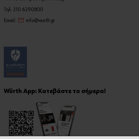
Τηλ. 210 6290800
Email:
info@wurth.gr
Würth App: Κατεβάστε το σήμερα!