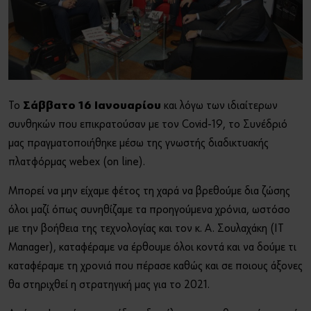
Τέχνη και Πολιτισμός
Sports Sponsoring
Ή
Οικονομικά Στοιχεία
Θέλετε να εγγραφείτε στο online shop;
Εγγραφείτε τώρα ακολουθώντας τρία απλά βήματα για να
Τα νέα μας
Το
Σάββατο 16 Ιανουαρίου
και λόγω των ιδιαίτερων
απολαύσετε πλήρως όλες τις λειτουργίες του eshop!
συνθηκών που επικρατούσαν με τον Covid-19, το Συνέδριό
μας πραγματοποιήθηκε μέσω της γνωστής διαδικτυακής
Μόνο για επαγγελματίες
πλατφόρμας webex (on line).
ΕΓΓΡΑΦΗ ΤΩΡΑ
Μπορεί να μην είχαμε φέτος τη χαρά να βρεθούμε δια ζώσης
όλοι μαζί όπως συνηθίζαμε τα προηγούμενα χρόνια, ωστόσο
με την βοήθεια της τεχνολογίας και τον κ. Α. Σουλαχάκη (IT
Manager), καταφέραμε να έρθουμε όλοι κοντά και να δούμε τι
καταφέραμε τη χρονιά που πέρασε καθώς και σε ποιους άξονες
θα στηριχθεί η στρατηγική μας για το 2021.