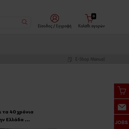
0
Είσοδος / Eγγραφή
Καλάθι αγορών
Μέσω
Με
Με
του
Όνομα
Αριθμό
Würth
Χρήστη
Πελάτη
App
E-Shop Manual
Αριθμός
Πελάτη
Αριθμός
ι τα 40 χρόνια
Συνεργάτη
ν Ελλάδα ...