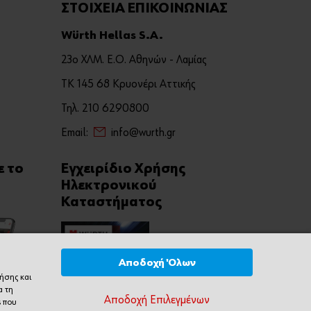
ΣΤΟΙΧΕΙΑ ΕΠΙΚΟΙΝΩΝΙΑΣ
Würth Hellas S.A.
23ο ΧΛΜ. Ε.Ο. Αθηνών - Λαμίας
ΤΚ 145 68 Κρυονέρι Αττικής
Τηλ. 210 6290800
Email:
info@wurth.gr
ε το
Εγχειρίδιο Χρήσης
Ηλεκτρονικού
Καταστήματος
Αποδοχή Όλων
ρήσης και
α τη
Αποδοχή Επιλεγμένων
s που