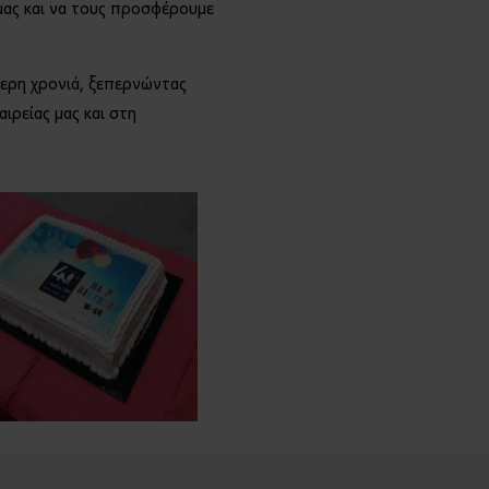
 μας και να τους προσφέρουμε
επαγγελ
ματίες
ύτερη χρονιά, ξεπερνώντας
ΕΓΓΡΑΦ
ιρείας μας και στη
Η ΤΩΡΑ