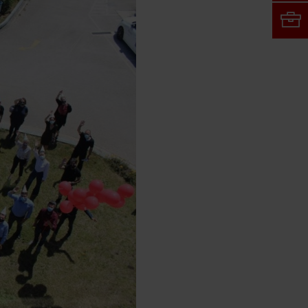
Κωδικός
Ξεχάσατε
τον κωδικό
σας;
Θυμήσου
τα
στοιχεία
σύνδεσης
Είσοδος
Ή