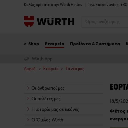
Καλώς ορίσατε στην Würth Hellas
Tηλ. Επικοινωνίας: +3
e-Shop
Εταιρεία
Προϊόντα & Συστήματα
Würth App
Αρχική
Εταιρεία
Τα νέα μας
ΕΟΡΤ
Οι άνθρωποί μας
Οι πελάτες μας
18/5/202
Η ιστορία μας σε εικόνες
Φέτος η
ενεργού
Ο Όμιλος Würth