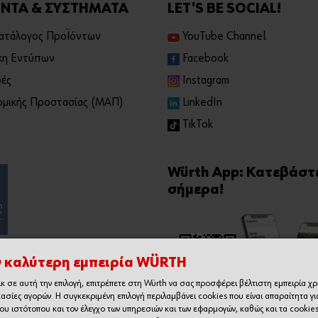
ΝΤΑ & ΣΥΣΤΗΜΑΤΑ
LET'S BE SOCIAL!
Κατάλογος Προϊόντων
YouTube Channel
κη Εντύπων
Facebook
ές
Instagram
μικής Προστασίας (ΜΑΠ)
LinkedIn
TikTok
Würth App: Κατεβάστ
σήμερα!
ν καλύτερη εμπειρία WÜRTH
ικ σε αυτή την επιλογή, επιτρέπετε στη Würth να σας προσφέρει βέλτιστη εμπειρία χ
κασίες αγορών. Η συγκεκριμένη επιλογή περιλαμβάνει cookies που είναι απαραίτητα γι
του ιστότοπου και τον έλεγχο των υπηρεσιών και των εφαρμογών, καθώς και τα cookie