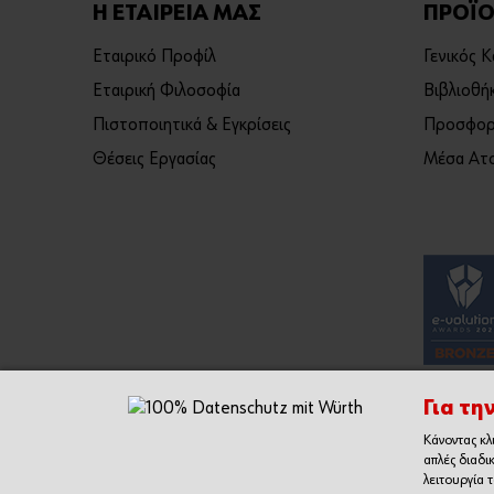
Η ΕΤΑΙΡΕΙΑ ΜΑΣ
ΠΡΟΪΟ
Εταιρικό Προφίλ
Γενικός 
Εταιρική Φιλοσοφία
Βιβλιοθή
Πιστοποιητικά & Εγκρίσεις
Προσφορ
Θέσεις Εργασίας
Μέσα Ατο
Για τη
Κάνοντας κλ
απλές διαδι
λειτουργία 