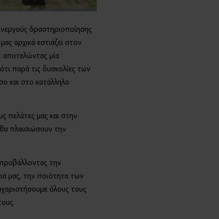
Θέλετε
να
εγγραφεί
α ενεργούς δραστηριοποίησης
τε στο
online
μας αρχικά εστιάζει στον
shop;
, αποτελώντας μία
Εγγραφείτε
 ότι παρά τις δυσκολίες των
τώρα
σο και στο κατάλληλο
ακολουθώντ
ας τρία
απλά
υς πελάτες μας και στην
βήματα για
 θα πλαισιώσουν την
να
απολαύσετε
πλήρως
, προβάλλοντας την
όλες τις
ειά μας, την ποιότητα των
λειτουργίες
του eshop!
ευχαριστήσουμε όλους τους
τους.
Μόνο
για