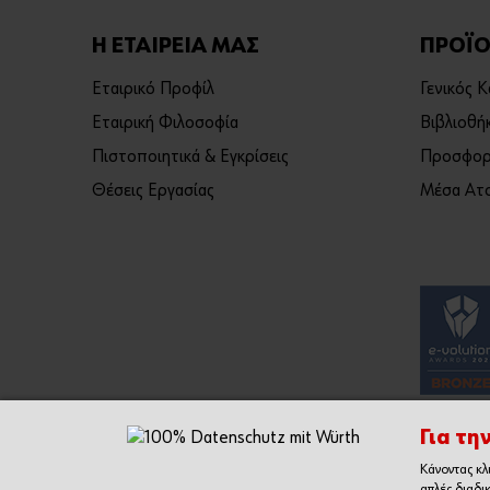
Η ΕΤΑΙΡΕΙΑ ΜΑΣ
ΠΡΟΪΟ
Εταιρικό Προφίλ
Γενικός 
Εταιρική Φιλοσοφία
Βιβλιοθή
Πιστοποιητικά & Εγκρίσεις
Προσφορ
Θέσεις Εργασίας
Μέσα Ατο
Για τη
Κάνοντας κλ
απλές διαδι