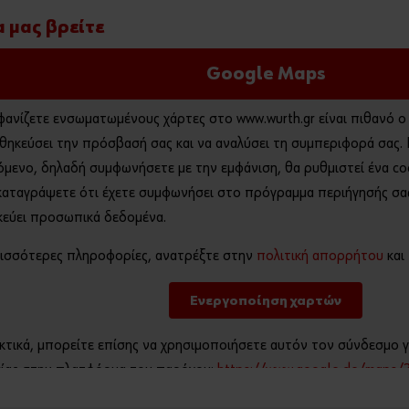
 μας βρείτε
Google Maps
φανίζετε ενσωματωμένους χάρτες στο www.wurth.gr είναι πιθανό 
θηκεύσει την πρόσβασή σας και να αναλύσει τη συμπεριφορά σας.
όμενο, δηλαδή συμφωνήσετε με την εμφάνιση, θα ρυθμιστεί ένα co
 καταγράψετε ότι έχετε συμφωνήσει στο πρόγραμμα περιήγησής σας
εύει προσωπικά δεδομένα.
ρισσότερες πληροφορίες, ανατρέξτε στην
πολιτική απορρήτου
και
Ενεργοποίηση χαρτών
κτικά, μπορείτε επίσης να χρησιμοποιήσετε αυτόν τον σύνδεσμο γ
ίας στην πλατφόρμα του παρόχου:
https://www.google.de/maps/
13663662611234,23.840123507955244