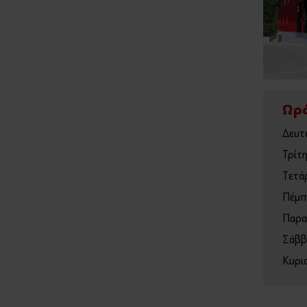
Ωρά
Δευτ
Τρίτ
Τετά
Πέμπ
Παρα
Σάββ
Κυρι