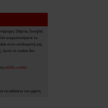
Θέλετε
να
εγγραφεί
τε στο
online
shop;
ο πάροχος (Χάρτες Google)
Εγγραφείτε
τώρα
 Εάν ενεργοποιήσετε το
ακολουθώντ
okie στον υπολογιστή σας
ας τρία
. Αυτό το cookie δεν
απλά
βήματα για
να
 τη
σελίδα cookie
.
απολαύσετε
πλήρως
όλες τις
λειτουργίες
ια να καλέσετε τον χάρτη
του eshop!
?
Μόνο
για