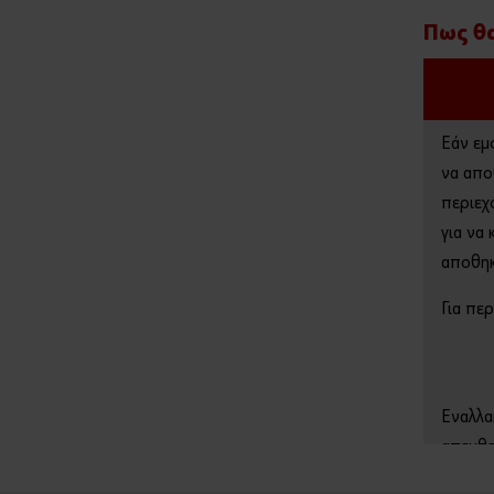
Πως θα
Εάν εμ
να απο
περιεχ
για να
αποθηκ
Για πε
Εναλλα
απευθε
q=38.