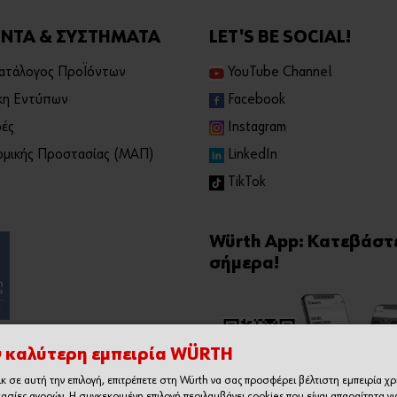
ΝΤΑ & ΣΥΣΤΗΜΑΤΑ
LET'S BE SOCIAL!
Κατάλογος Προϊόντων
YouTube Channel
κη Εντύπων
Facebook
ές
Instagram
μικής Προστασίας (ΜΑΠ)
LinkedIn
TikTok
Würth App: Κατεβάστ
σήμερα!
ν καλύτερη εμπειρία WÜRTH
ικ σε αυτή την επιλογή, επιτρέπετε στη Würth να σας προσφέρει βέλτιστη εμπειρία χ
κασίες αγορών. Η συγκεκριμένη επιλογή περιλαμβάνει cookies που είναι απαραίτητα γι