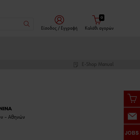
0
Είσοδος / Eγγραφή
Καλάθι αγορών
Μέσω
Με
Με
του
Όνομα
Αριθμό
Würth
Χρήστη
Πελάτη
App
E-Shop Manual
Αριθμός
Πελάτη
ΝΙΝΑ
νων – Αθηνών
Αριθμός
Συνεργάτη