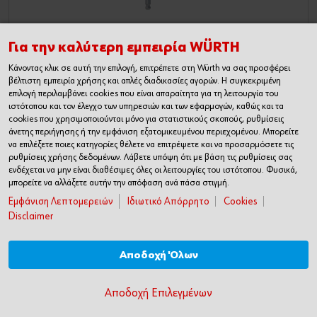
Κλειδί Άλεν, εξαγωνική υποδοχή
Για την καλύτερη εμπειρία WÜRTH
Κάνοντας κλικ σε αυτή την επιλογή, επιτρέπετε στη Würth να σας προσφέρει
βέλτιστη εμπειρία χρήσης και απλές διαδικασίες αγορών. Η συγκεκριμένη
επιλογή περιλαμβάνει cookies που είναι απαραίτητα για τη λειτουργία του
ιστότοπου και τον έλεγχο των υπηρεσιών και των εφαρμογών, καθώς και τα
34,00€
cookies που χρησιμοποιούνται μόνο για στατιστικούς σκοπούς, ρυθμίσεις
άνετης περιήγησης ή την εμφάνιση εξατομικευμένου περιεχομένου. Μπορείτε
να επιλέξετε ποιες κατηγορίες θέλετε να επιτρέψετε και να προσαρμόσετε τις
1 Ποσότητα
ρυθμίσεις χρήσης δεδομένων. Λάβετε υπόψη ότι με βάση τις ρυθμίσεις σας
ενδέχεται να μην είναι διαθέσιμες όλες οι λειτουργίες του ιστότοπου. Φυσικά,
ΠΡΟΣΘΗΚΗ ΣΤΟ ΚΑΛΑΘΙ
μπορείτε να αλλάξετε αυτήν την απόφαση ανά πάσα στιγμή.
Εμφάνιση Λεπτομερειών
Ιδιωτικό Απόρρητο
Cookies
Disclaimer
Αποδοχή Όλων
Αποδοχή Επιλεγμένων