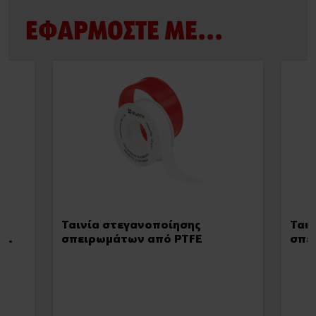
ΕΦΑΡΜΟΣΤΕ ΜΕ...
ς,
Ταινία στεγανοποίησης
Ται
ε
σπειρωμάτων από PTFE
σπε