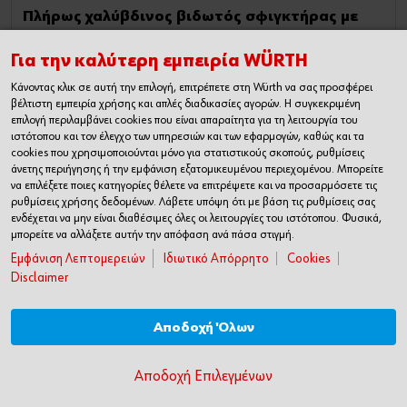
Πλήρως χαλύβδινος βιδωτός σφιγκτήρας με
λαβή σχήματος Τ
Για την καλύτερη εμπειρία WÜRTH
Μέγιστο πλάτος σύσφιξης: 300 mm Πλάτος προφίλ: 30 mm
Κάνοντας κλικ σε αυτή την επιλογή, επιτρέπετε στη Würth να σας προσφέρει
βέλτιστη εμπειρία χρήσης και απλές διαδικασίες αγορών. Η συγκεκριμένη
69,00€
επιλογή περιλαμβάνει cookies που είναι απαραίτητα για τη λειτουργία του
ιστότοπου και τον έλεγχο των υπηρεσιών και των εφαρμογών, καθώς και τα
cookies που χρησιμοποιούνται μόνο για στατιστικούς σκοπούς, ρυθμίσεις
1 Ποσότητα
άνετης περιήγησης ή την εμφάνιση εξατομικευμένου περιεχομένου. Μπορείτε
να επιλέξετε ποιες κατηγορίες θέλετε να επιτρέψετε και να προσαρμόσετε τις
ΠΡΟΣΘΗΚΗ ΣΤΟ ΚΑΛΑΘΙ
ρυθμίσεις χρήσης δεδομένων. Λάβετε υπόψη ότι με βάση τις ρυθμίσεις σας
ενδέχεται να μην είναι διαθέσιμες όλες οι λειτουργίες του ιστότοπου. Φυσικά,
μπορείτε να αλλάξετε αυτήν την απόφαση ανά πάσα στιγμή.
Εμφάνιση Λεπτομερειών
Ιδιωτικό Απόρρητο
Cookies
Disclaimer
Αποδοχή Όλων
Αποδοχή Επιλεγμένων