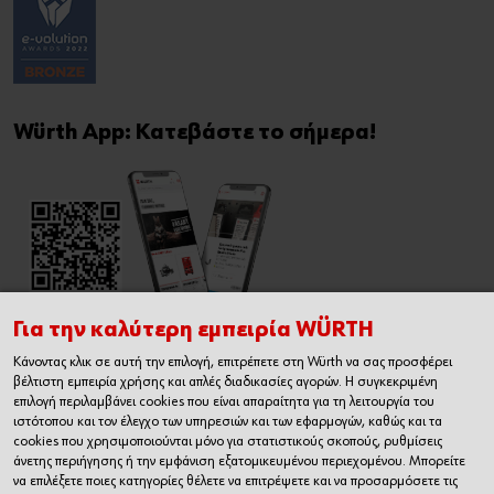
Würth App: Κατεβάστε το σήμερα!
Για την καλύτερη εμπειρία WÜRTH
Κάνοντας κλικ σε αυτή την επιλογή, επιτρέπετε στη Würth να σας προσφέρει
Εγχειρίδιο Χρήσης Ηλεκτρονικού
βέλτιστη εμπειρία χρήσης και απλές διαδικασίες αγορών. Η συγκεκριμένη
Καταστήματος
επιλογή περιλαμβάνει cookies που είναι απαραίτητα για τη λειτουργία του
ιστότοπου και τον έλεγχο των υπηρεσιών και των εφαρμογών, καθώς και τα
cookies που χρησιμοποιούνται μόνο για στατιστικούς σκοπούς, ρυθμίσεις
άνετης περιήγησης ή την εμφάνιση εξατομικευμένου περιεχομένου. Μπορείτε
να επιλέξετε ποιες κατηγορίες θέλετε να επιτρέψετε και να προσαρμόσετε τις