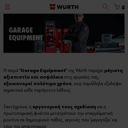
0
Πίσω
Πίσω
Πίσω
Πίσω
Πίσω
Πίσω
Πίσω
Πίσω
Με Όνομα Χρήστη
Με Αριθμό Πελάτη
Κατάλογοι
Οι άνθρωποί μας
ORSY® - Οργάνωση με Σύστημα
Θέσεις Εργασίας
Καταστήματα
Master Service
Ελληνικά
Οι πελάτες μας
Διαγνωστικά Συστήματα
Η Würth κοντά σας!
Επιστροφή Προϊόντων (RMA)
Όνομα Χρήστη
Η ιστορία μας σε εικόνες
Μέσα Ατομικής Προστασίας (ΜΑΠ)
Εγγραφή στη mailing list
Master Care
Η σειρά
‘Garage Equipment’
της Würth παρέχει
μέγιστη
Κωδικός
Ο Όμιλος Würth
Εργαλεία Χειρός ZEBRA®
αξιοπιστία και ασφάλεια
στις εργασίες σας,
εξοικονομεί
πολύτιμο χρόνο
, ενώ παράλληλα εξαλείφει
Εταιρική Φιλοσοφία
Βιβλιοθήκη Εντύπων
σημαντικά κάθε παράγοντα λάθους.
Ξεχάσατε τον κωδικό σας;
Ποιότητα
Ταυτόχρονα, η
εργονομική τους σχεδίαση
και η
Θυμήσου τα στοιχεία σύνδεσης
πρωτοποριακή φινέτσα μετατρέπουν την επαγγελματική
Εταιρική Κοινωνική Ευθύνη
ρουτίνα σε δημιουργικό πάθος, γεγονός που ‘μαγνητίζει’ και
Είσοδος
τους πιο απαιτητικούς.