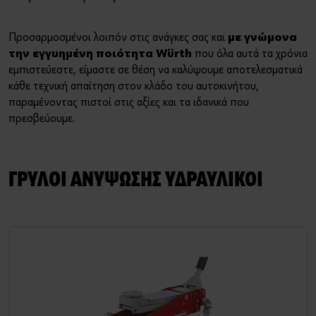
Τέχνη και Πολιτισμός
Προσαρμοσμένοι λοιπόν στις ανάγκες σας και
με γνώμονα
Sports Sponsoring
Ή
την εγγυημένη ποιότητα Würth
που όλα αυτά τα χρόνια
εμπιστεύεστε, είμαστε σε θέση να καλύψουμε αποτελεσματικά
Οικονομικά Στοιχεία
Θέλετε να εγγραφείτε στο online shop;
κάθε τεχνική απαίτηση στον κλάδο του αυτοκινήτου,
παραμένοντας πιστοί στις αξίες και τα ιδανικά που
Εγγραφείτε τώρα ακολουθώντας τρία απλά βήματα για να
Τα νέα μας
πρεσβεύουμε.
απολαύσετε πλήρως όλες τις λειτουργίες του eshop!
Μόνο για επαγγελματίες
ΓΡΥΛΟΙ ΑΝΥΨΩΣΗΣ ΥΔΡΑΥΛΙΚΟΙ
ΕΓΓΡΑΦΗ ΤΩΡΑ