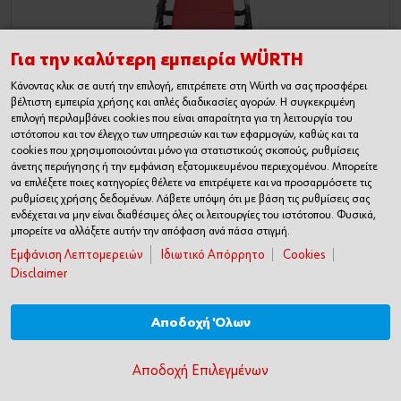
Για την καλύτερη εμπειρία WÜRTH
Κάνοντας κλικ σε αυτή την επιλογή, επιτρέπετε στη Würth να σας προσφέρει
βέλτιστη εμπειρία χρήσης και απλές διαδικασίες αγορών. Η συγκεκριμένη
επιλογή περιλαμβάνει cookies που είναι απαραίτητα για τη λειτουργία του
ιστότοπου και τον έλεγχο των υπηρεσιών και των εφαρμογών, καθώς και τα
cookies που χρησιμοποιούνται μόνο για στατιστικούς σκοπούς, ρυθμίσεις
Αναδιπλούμενη μεταλλική ξαπλώστρα
άνετης περιήγησης ή την εμφάνιση εξατομικευμένου περιεχομένου. Μπορείτε
συνεργείου
να επιλέξετε ποιες κατηγορίες θέλετε να επιτρέψετε και να προσαρμόσετε τις
ρυθμίσεις χρήσης δεδομένων. Λάβετε υπόψη ότι με βάση τις ρυθμίσεις σας
ενδέχεται να μην είναι διαθέσιμες όλες οι λειτουργίες του ιστότοπου. Φυσικά,
μπορείτε να αλλάξετε αυτήν την απόφαση ανά πάσα στιγμή.
Εμφάνιση Λεπτομερειών
Ιδιωτικό Απόρρητο
Cookies
Disclaimer
1 Ποσότητα
Αποδοχή Όλων
ΠΡΟΣΘΗΚΗ ΣΤΟ ΚΑΛΑΘΙ
Αποδοχή Επιλεγμένων