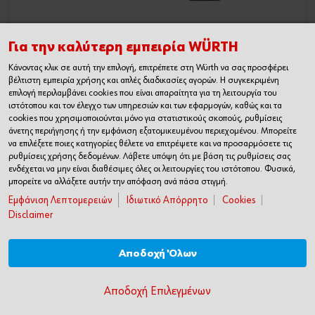
Για την καλύτερη εμπειρία WÜRTH
Κάνοντας κλικ σε αυτή την επιλογή, επιτρέπετε στη Würth να σας προσφέρει
βέλτιστη εμπειρία χρήσης και απλές διαδικασίες αγορών. Η συγκεκριμένη
Προέκταση 1⁄4 ίντσας
επιλογή περιλαμβάνει cookies που είναι απαραίτητα για τη λειτουργία του
ιστότοπου και τον έλεγχο των υπηρεσιών και των εφαρμογών, καθώς και τα
cookies που χρησιμοποιούνται μόνο για στατιστικούς σκοπούς, ρυθμίσεις
άνετης περιήγησης ή την εμφάνιση εξατομικευμένου περιεχομένου. Μπορείτε
να επιλέξετε ποιες κατηγορίες θέλετε να επιτρέψετε και να προσαρμόσετε τις
2,50€
ρυθμίσεις χρήσης δεδομένων. Λάβετε υπόψη ότι με βάση τις ρυθμίσεις σας
ενδέχεται να μην είναι διαθέσιμες όλες οι λειτουργίες του ιστότοπου. Φυσικά,
μπορείτε να αλλάξετε αυτήν την απόφαση ανά πάσα στιγμή.
Εμφάνιση Λεπτομερειών
Ιδιωτικό Απόρρητο
Cookies
Disclaimer
ΠΡΟΣΘΗΚΗ ΣΤΟ ΚΑΛΑΘΙ
Αποδοχή Όλων
Αποδοχή Επιλεγμένων