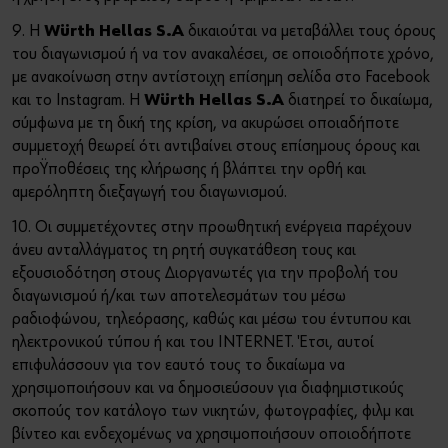
9. H
Würth Hellas S.A
δικαιούται να μεταβάλλει τους όρους
του διαγωνισμού ή να τον ανακαλέσει, σε οποιοδήποτε χρόνο,
με ανακοίνωση στην αντίστοιχη επίσημη σελίδα στο Facebook
και το Instagram. H
Würth Hellas S.A
διατηρεί το δικαίωμα,
σύμφωνα με τη δική της κρίση, να ακυρώσει οποιαδήποτε
συμμετοχή θεωρεί ότι αντιβαίνει στους επίσημους όρους και
προϋποθέσεις της κλήρωσης ή βλάπτει την ορθή και
αμερόληπτη διεξαγωγή του διαγωνισμού.
10. Οι συμμετέχοντες στην προωθητική ενέργεια παρέχουν
άνευ ανταλλάγματος τη ρητή συγκατάθεση τους και
εξουσιοδότηση στους Διοργανωτές για την προβολή του
διαγωνισμού ή/και των αποτελεσμάτων του μέσω
ραδιοφώνου, τηλεόρασης, καθώς και μέσω του έντυπου και
ηλεκτρονικού τύπου ή και του INTERNET. Έτσι, αυτοί
επιφυλάσσουν για τον εαυτό τους το δικαίωμα να
χρησιμοποιήσουν και να δημοσιεύσουν για διαφημιστικούς
σκοπούς τον κατάλογο των νικητών, φωτογραφίες, φιλμ και
βίντεο και ενδεχομένως να χρησιμοποιήσουν οποιοδήποτε