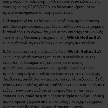
διαγωνισμό ή αποβεί άκαρπη κάθε προσπάθεια ειδοποίησης
του έως και τις 02/09/2026, το δώρο απονέμεται στον
πρώτο αναπληρωματικό νικητή αντίστοιχα.
7. Η συμμετοχή και το δώρο είναι απολύτως προσωποπαγή,
ανεπίδεκτα μεταβιβάσεως και δεν ανταλλάσσονται με χρήματα.
Η παραλαβή των δώρων θα γίνει με την επίδειξη αστυνομικής
ταυτότητας. Μοναδική υποχρέωση της
Würth Hellas S.A
είναι η εξασφάλιση του δώρου για το νικητή που κέρδισε.
8. Οι ‘Συμμετέχοντες’ συμφωνούν ότι η
Würth Hellas S.A
και οι μητρικές/θυγατρικές και εν γένει συνδεδεμένες της
εταιρείες, οι διαφημιστικές εταιρείες και εταιρείες
προωθητικών ενεργειών που συνεργάζονται σ’ αυτή την
προωθητική ενέργεια, καθώς και όλα τα αντίστοιχα στελέχη,
διευθυντές, υπάλληλοι, αντιπρόσωποι και πληρεξούσιοι, δε θα
φέρουν καμία ευθύνη, άλλως απαλλάσσονται από οποιαδήποτε
ευθύνη έναντι οποιουδήποτε τυχερού/νικητή για τυχόν
τραυματισμό, απώλεια ή οποιαδήποτε ζημία προκύψει, ολικά ή
μερικά, άμεσα ή έμμεσα από την αποδοχή, κατοχή, κατάχρηση,
ή χρήση ενός βραβείου, δώρου ή τμημάτων αυτών.