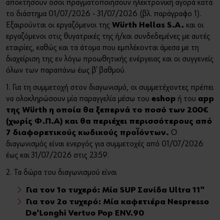
αποκτήσουν όσοι πραγματοποιήσουν ηλεκτρονική αγορά κατά
Τέχνη και Πολιτισμός
το διάστημα 01/07/2026 - 31/07/2026 (βλ. παράγραφο 1).
Εξαιρούνται οι εργαζόμενοι της
Würth Hellas S.A.
και οι
Sports Sponsoring
Ή
εργαζόμενοι στις θυγατρικές της ή/και συνδεδεμένες με αυτές
εταιρίες, καθώς και τα άτομα που εμπλέκονται άμεσα με τη
Οικονομικά Στοιχεία
Θέλετε να εγγραφείτε στο online shop;
διαχείριση της εν λόγω προωθητικής ενέργειας και οι συγγενείς
όλων των παραπάνω έως β’ βαθμού.
Εγγραφείτε τώρα ακολουθώντας τρία απλά βήματα για να
Τα νέα μας
απολαύσετε πλήρως όλες τις λειτουργίες του eshop!
1. Για τη συμμετοχή στον διαγωνισμό, οι συμμετέχοντες πρέπει
να ολοκληρώσουν μία παραγγελία μέσω του
eshop
ή του
app
Μόνο για επαγγελματίες
της Würth η οποία θα ξεπερνά το ποσό των 200€
(χωρίς Φ.Π.Α) και θα περιέχει περισσότερους από
ΕΓΓΡΑΦΗ ΤΩΡΑ
7 διαφορετικούς κωδικούς προϊόντων.
Ο
διαγωνισμός είναι ενεργός για συμμετοχές από 01/07/2026
έως και 31/07/2026 στις 23:59.
2. Τα δώρα του διαγωνισμού είναι
Για τον 1ο τυχερό: Μία SUP Σανίδα Ultra 11"
Για τον 2ο τυχερό: Μία καφετιέρα Nespresso
De'Longhi Vertuo Pop ENV.90