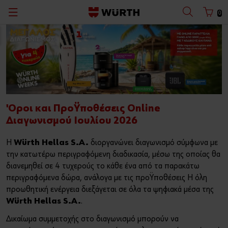
0
Πίσω
Πίσω
Πίσω
Πίσω
Πίσω
Πίσω
Πίσω
Πίσω
Με Όνομα Χρήστη
Με Αριθμό Πελάτη
Κατάλογοι
Οι άνθρωποί μας
ORSY® - Οργάνωση με Σύστημα
Θέσεις Εργασίας
Καταστήματα
Master Service
Ελληνικά
Οι πελάτες μας
Διαγνωστικά Συστήματα
Η Würth κοντά σας!
Επιστροφή Προϊόντων (RMA)
Όνομα Χρήστη
Όροι και Προϋποθέσεις Online
Η ιστορία μας σε εικόνες
Μέσα Ατομικής Προστασίας (ΜΑΠ)
Εγγραφή στη mailing list
Master Care
Διαγωνισμού Ιουλίου 2026
Κωδικός
Ο Όμιλος Würth
Εργαλεία Χειρός ZEBRA®
Η
Würth Hellas S.A.
διοργανώνει διαγωνισμό σύμφωνα με
την κατωτέρω περιγραφόμενη διαδικασία, μέσω της οποίας θα
Εταιρική Φιλοσοφία
Βιβλιοθήκη Εντύπων
διανεμηθεί σε 4 τυχερούς το κάθε ένα από τα παρακάτω
Ξεχάσατε τον κωδικό σας;
περιγραφόμενα δώρα, ανάλογα με τις προϋποθέσεις Η όλη
Ποιότητα
προωθητική ενέργεια διεξάγεται σε όλα τα ψηφιακά μέσα της
Θυμήσου τα στοιχεία σύνδεσης
Würth Hellas S.A.
.
Εταιρική Κοινωνική Ευθύνη
Είσοδος
Δικαίωμα συμμετοχής στο διαγωνισμό μπορούν να