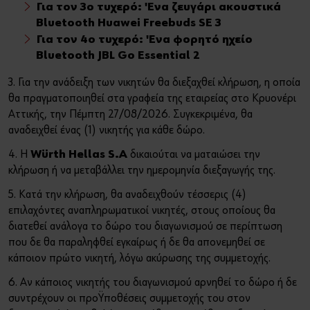
Για τον 3ο τυχερό: Ένα ζευγάρι ακουστικά
Bluetooth Huawei Freebuds SE 3
Για τον 4ο τυχερό: Ένα φορητό ηχείο
Bluetooth JBL Go Essential 2
3. Για την ανάδειξη των νικητών θα διεξαχθεί κλήρωση, η οποία
θα πραγματοποιηθεί στα γραφεία της εταιρείας στο Κρυονέρι
Αττικής, την Πέμπτη 27/08/2026. Συγκεκριμένα, θα
αναδειχθεί ένας (1) νικητής για κάθε δώρο.
4. H
Würth Hellas S.A
δικαιούται να ματαιώσει την
κλήρωση ή να μεταβάλλει την ημερομηνία διεξαγωγής της.
5. Κατά την κλήρωση, θα αναδειχθούν τέσσερις (4)
επιλαχόντες αναπληρωματικοί νικητές, στους οποίους θα
διατεθεί ανάλογα το δώρο του διαγωνισμού σε περίπτωση
που δε θα παραληφθεί εγκαίρως ή δε θα απονεμηθεί σε
κάποιον πρώτο νικητή, λόγω ακύρωσης της συμμετοχής.
6. Αν κάποιος νικητής του διαγωνισμού αρνηθεί το δώρο ή δε
συντρέχουν οι προϋποθέσεις συμμετοχής του στον