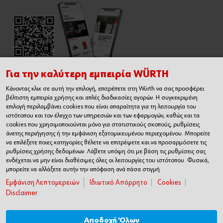
Για την καλύτερη εμπειρία WÜRTH
Κάνοντας κλικ σε αυτή την επιλογή, επιτρέπετε στη Würth να σας προσφέρει
Εγχειρίδιο Χρήσης Ηλεκτρονικού
βέλτιστη εμπειρία χρήσης και απλές διαδικασίες αγορών. Η συγκεκριμένη
Καταστήματος
επιλογή περιλαμβάνει cookies που είναι απαραίτητα για τη λειτουργία του
ιστότοπου και τον έλεγχο των υπηρεσιών και των εφαρμογών, καθώς και τα
cookies που χρησιμοποιούνται μόνο για στατιστικούς σκοπούς, ρυθμίσεις
άνετης περιήγησης ή την εμφάνιση εξατομικευμένου περιεχομένου. Μπορείτε
να επιλέξετε ποιες κατηγορίες θέλετε να επιτρέψετε και να προσαρμόσετε τις
ρυθμίσεις χρήσης δεδομένων. Λάβετε υπόψη ότι με βάση τις ρυθμίσεις σας
ενδέχεται να μην είναι διαθέσιμες όλες οι λειτουργίες του ιστότοπου. Φυσικά,
μπορείτε να αλλάξετε αυτήν την απόφαση ανά πάσα στιγμή.
Εμφάνιση Λεπτομερειών
Ιδιωτικό Απόρρητο
Cookies
Disclaimer
Αποδοχή Όλων