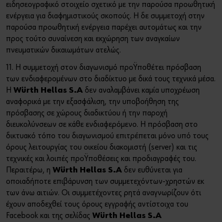
ειδησεογραφικό στοιχείο σχετικό με την παρούσα προωθητική
ενέργεια για διαφημιστικούς σκοπούς. Η δε συμμετοχή στην
παρούσα προωθητική ενέργεια παρέχει αυτομάτως και την
προς τούτο συναίνεση και εκχώρηση των αναγκαίων
πνευματικών δικαιωμάτων ατελώς.
11. Η συμμετοχή στον διαγωνισμό προϋποθέτει πρόσβαση
των ενδιαφερομένων στο διαδίκτυο με δικά τους τεχνικά μέσα.
H
Würth Hellas S.A
δεν αναλαμβάνει καμία υποχρέωση
αναφορικά με την εξασφάλιση, την υποβοήθηση της
πρόσβασης σε χώρους διαδικτύου ή την παροχή
διευκολύνσεων σε κάθε ενδιαφερόμενο. Η πρόσβαση στο
δικτυακό τόπο του διαγωνισμού επιτρέπεται μόνο υπό τους
όρους λειτουργίας του οικείου διακομιστή (server) και τις
τεχνικές και λοιπές προϋποθέσεις και προδιαγραφές του.
Περαιτέρω, η
Würth Hellas S.A
δεν ευθύνεται για
οποιαδήποτε επιβάρυνση των συμμετεχόντων-χρηστών εκ
των άνω αιτιών. Οι συμμετέχοντες ρητά αναγνωρίζουν ότι
έχουν αποδεχθεί τους όρους εγγραφής αντίστοιχα του
Facebook και της σελίδας
Würth Hellas S.A