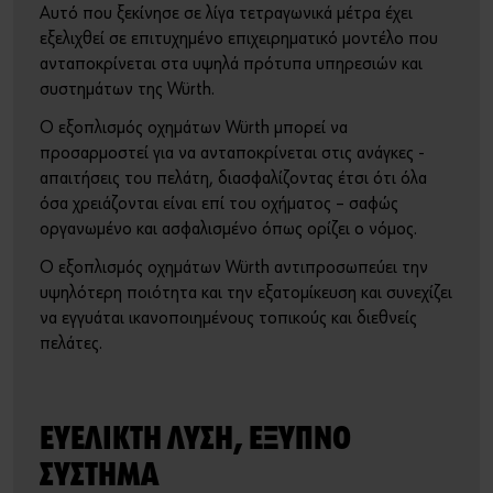
Τέχνη και Πολιτισμός
Αυτό που ξεκίνησε σε λίγα τετραγωνικά μέτρα έχει
εξελιχθεί σε επιτυχημένο επιχειρηματικό μοντέλο που
Sports Sponsoring
Ή
ανταποκρίνεται στα υψηλά πρότυπα υπηρεσιών και
συστημάτων της Würth.
Οικονομικά Στοιχεία
Θέλετε να εγγραφείτε στο online shop;
Ο εξοπλισμός οχημάτων Würth μπορεί να
προσαρμοστεί για να ανταποκρίνεται στις ανάγκες -
Εγγραφείτε τώρα ακολουθώντας τρία απλά βήματα για να
Τα νέα μας
απαιτήσεις του πελάτη, διασφαλίζοντας έτσι ότι όλα
απολαύσετε πλήρως όλες τις λειτουργίες του eshop!
όσα χρειάζονται είναι επί του οχήματος – σαφώς
οργανωμένο και ασφαλισμένο όπως ορίζει ο νόμος.
Μόνο για επαγγελματίες
Ο εξοπλισμός οχημάτων Würth αντιπροσωπεύει την
ΕΓΓΡΑΦΗ ΤΩΡΑ
υψηλότερη ποιότητα και την εξατομίκευση και συνεχίζει
να εγγυάται ικανοποιημένους τοπικούς και διεθνείς
πελάτες.
ΕΥΕΛΙΚΤΗ ΛΥΣΗ, ΕΞΥΠΝΟ
ΣΥΣΤΗΜΑ