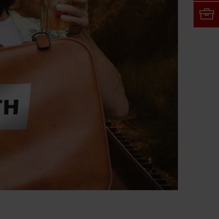
Κωδικός
Ξεχάσατε
τον κωδικό
σας;
Θυμήσου
τα
στοιχεία
σύνδεσης
Είσοδος
Ή