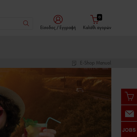
0
Είσοδος / Eγγραφή
Καλάθι αγορών
Μέσω
Με
Με
του
Όνομα
Αριθμό
Würth
Χρήστη
Πελάτη
App
E-Shop Manual
Αριθμός
Πελάτη
Αριθμός
Συνεργάτη